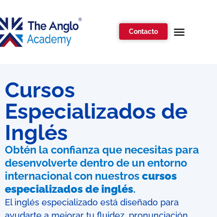
Contacto
Quiénes somos
Aprende inglés
Soluciones Corporativa
Certificaciones de inglés
Cursos
Especializados de
Inglés
Obtén la confianza que necesitas para
desenvolverte dentro de un entorno
internacional con nuestros
cursos
especializados de inglés
.
El inglés especializado está diseñado para
ayudarte a mejorar tu fluidez, pronunciación,