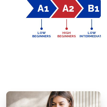
A1
A2
B1
LOW
HIGH
LOW
BEGINNERS
BEGINNERS
INTERMEDIATE
I