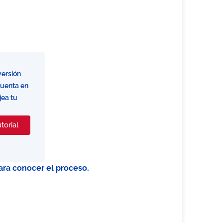
versión
 cuenta en
jea tu
torial
ara conocer el proceso.