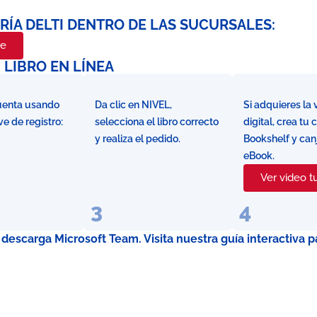
RÍA DELTI DENTRO DE LAS SUCURSALES:
te
LIBRO EN LÍNEA
uenta usando
Da clic en NIVEL,
Si adquieres la 
ve de registro:
selecciona el libro correcto
digital, crea tu
y realiza el pedido.
Bookshelf y can
eBook.
Ver video tu
3
4
escarga Microsoft Team. Visita nuestra guía interactiva p