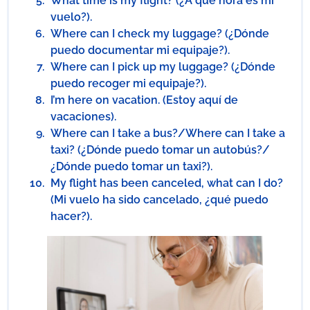
What time is my flight? (¿A qué hora es mi
vuelo?).
Where can I check my luggage? (¿Dónde
puedo documentar mi equipaje?).
Where can I pick up my luggage? (¿Dónde
puedo recoger mi equipaje?).
I’m here on vacation. (Estoy aquí de
vacaciones).
Where can I take a bus?/Where can I take a
taxi? (¿Dónde puedo tomar un autobús?/
¿Dónde puedo tomar un taxi?).
My flight has been canceled, what can I do?
(Mi vuelo ha sido cancelado, ¿qué puedo
hacer?).