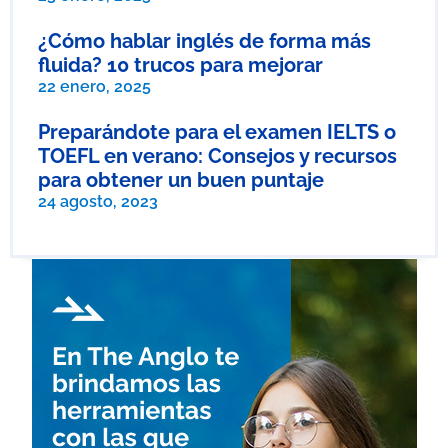
¿Cómo hablar inglés de forma más
fluida? 10 trucos para mejorar
22 enero, 2025
Preparándote para el examen IELTS o
TOEFL en verano: Consejos y recursos
para obtener un buen puntaje
24 agosto, 2023